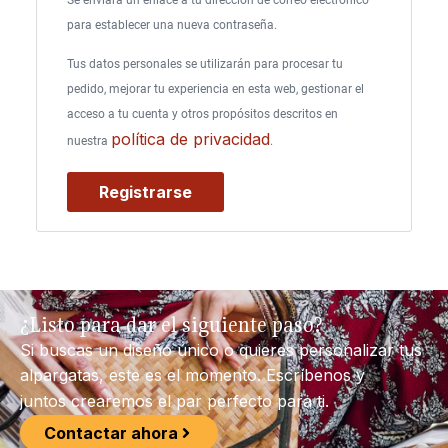
Se enviará un enlace a tu dirección de correo electrónico
para establecer una nueva contraseña.
Tus datos personales se utilizarán para procesar tu
pedido, mejorar tu experiencia en esta web, gestionar el
acceso a tu cuenta y otros propósitos descritos en
política de privacidad
nuestra
.
Registrarse
¿Listo para dar el siguiente paso?
Si buscas un diseño único o quieres personalizar tus
alpargatas, este es el momento. Escríbenos y
juntos crearemos el par perfecto para ti.
Contactar ahora