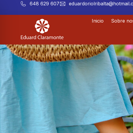
648 629 607
eduardoriolribalta@hotmail
Inicio
Sobre no