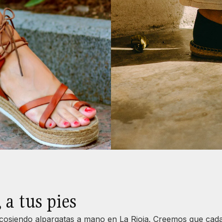
 a tus pies
s cosiendo alpargatas a mano en La Rioja. Creemos que cad