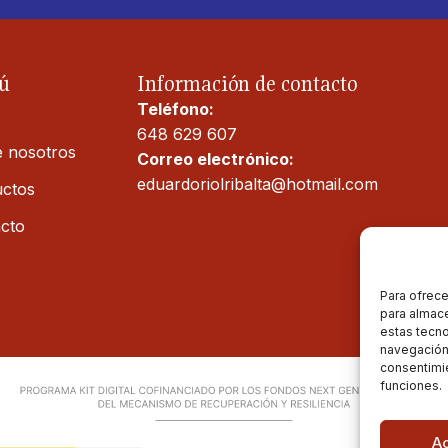
ú
Información de contacto
Teléfono:
648 629 607
 nosotros
Correo electrónico:
eduardoriolribalta@hotmail.com
ctos
cto
Para ofrece
para almace
estas tecn
navegación o
consentimie
funciones.
A