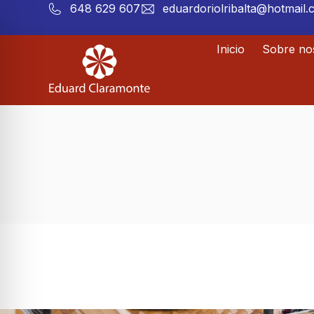
648 629 607
eduardoriolribalta@hotmail
Inicio
Sobre no