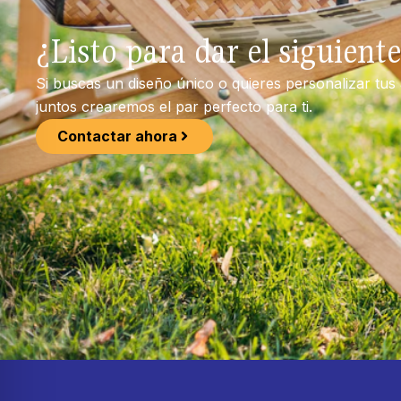
¿Listo para dar el siguient
Si buscas un diseño único o quieres personalizar tus
juntos crearemos el par perfecto para ti.
Contactar ahora